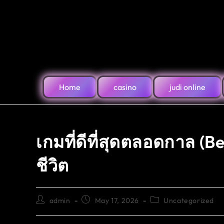
Home
casino
judi online
เกมที่ดีที่สุดตลอดกาล (B
ชีวิต
admin
May 17, 2026
Uncategorized