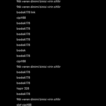
96lı veren dinimi binisi virin sitilir
96lı veren dinimi binisi virin sitilir
badak178 link
cipit88
badak178
badak178
badak178
badak178
badak178
badak
badak178
cipit88
96lı veren dinimi binisi virin sitilir
badak178
badak178
badak178
tapir 328
badak178
96lı veren dinimi binisi virin sitilir
slot cipit88