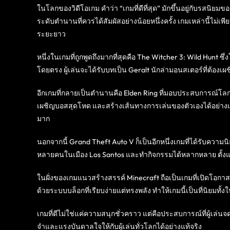
ในโลกของวิดีโอเกม คำว่า “เกมที่ดีที่สุด” มักขึ้นอยู่กับรสนิยมข
ระดับตำนานที่ควรได้สัมผัสอย่างน้อยหนึ่งครั้ง เกมเหล่านี้ไม่เพ
ระยะยาว
หนึ่งในเกมที่ถูกพูดถึงมากที่สุดคือ
The Witcher 3: Wild Hunt
ซึ่
โดยตรง ผู้เล่นจะได้รับบทเป็น Geralt นักล่ามอนสเตอร์ที่ต้อ
อีกเกมที่กลายเป็นตำนานคือ
Elden Ring
ที่มอบประสบการณ์โลกเ
เผชิญบอสสุดโหด และสร้างเส้นทางการเล่นของตัวเองได้อย่างเ
มาก
นอกจากนี้
Grand Theft Auto V
ก็เป็นอีกหนึ่งเกมที่ได้รับควา
หลายคนในเมือง Los Santos และทำกิจกรรมได้หลากหลาย ตั้งแ
ในฝั่งของเกมแนวสร้างสรรค์
Minecraft
ถือเป็นเกมที่เปิดโอกาส
ด้วยระบบบล็อกที่เรียบง่ายแต่ทรงพลัง ทำให้เกมนี้เป็นที่นิยมทั้ง
เกมที่ดีไม่ใช่แค่ความสนุกชั่วคราว แต่คือประสบการณ์ที่ผู้เล
จำและแรงบันดาลใจให้กับผู้เล่นทั่วโลกได้อย่างแท้จริง