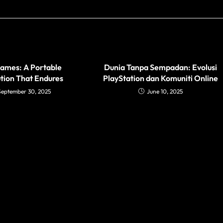
ames: A Portable
Dunia Tanpa Sempadan: Evolusi
tion That Endures
PlayStation dan Komuniti Online
September 30, 2025
June 10, 2025