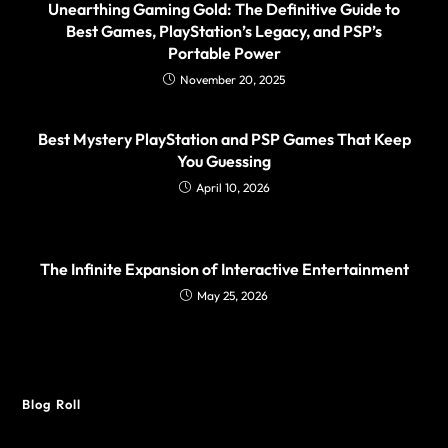
Unearthing Gaming Gold: The Definitive Guide to
Best Games, PlayStation’s Legacy, and PSP’s
Portable Power
November 20, 2025
Best Mystery PlayStation and PSP Games That Keep
You Guessing
April 10, 2026
The Infinite Expansion of Interactive Entertainment
May 25, 2026
Blog Roll