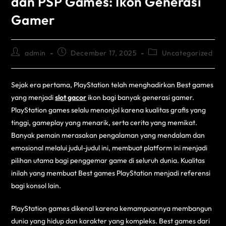
dan PSP Games: Ikon Generasi
Gamer
admin
December 17, 2025
Uncategorized
Sejak era pertama, PlayStation telah menghadirkan Best games
yang menjadi
slot gacor
ikon bagi banyak generasi gamer.
PlayStation games selalu menonjol karena kualitas grafis yang
tinggi, gameplay yang menarik, serta cerita yang memikat.
Banyak pemain merasakan pengalaman yang mendalam dan
emosional melalui judul-judul ini, membuat platform ini menjadi
pilihan utama bagi penggemar game di seluruh dunia. Kualitas
inilah yang membuat Best games PlayStation menjadi referensi
bagi konsol lain.
PlayStation games dikenal karena kemampuannya membangun
dunia yang hidup dan karakter yang kompleks. Best games dari