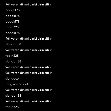
96lı veren dinimi binisi virin sitilir
badak178
badak178
badak178
tapir 328
badak178
96lı veren dinimi binisi virin sitilir
slot cipit88
96lı veren dinimi binisi virin sitilir
tapir 328
slot cipit88
96lı veren dinimi binisi virin sitilir
96lı veren dinimi binisi virin sitilir
slot gaco
fang win 88 slot
96lı veren dinimi binisi virin sitilir
slot cipit88
96lı veren dinimi binisi virin sitilir
tapir 328