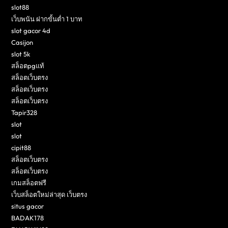
slot88
เว็บพนัน ฝากขั้นต่ำ 1 บาท
slot gacor 4d
Casijon
slot 5k
สล็อตpgแท้
สล็อตเว็บตรง
สล็อตเว็บตรง
สล็อตเว็บตรง
Tapir328
slot
slot
cipit88
สล็อตเว็บตรง
สล็อตเว็บตรง
เกมสล็อตฟรี
เว็บสล็อตใหม่ล่าสุด เว็บตรง
situs gacor
BADAK178