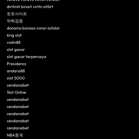
diritmit binisit viritn sitilirt
토토사이트
먹튀검증
donomo bonoso voron sotolor
king slot
violin88
slot gacor
slot gacor terpercaya
Presidencc
andara88
slot 5000
cendanabet
Slot Online
cendanabet
cendanabet
cendanabet
cendanabet
cendanabet
NBA중계