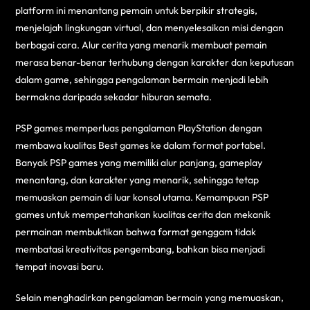
platform ini menantang pemain untuk berpikir strategis,
menjelajah lingkungan virtual, dan menyelesaikan misi dengan
berbagai cara. Alur cerita yang menarik membuat pemain
merasa benar-benar terhubung dengan karakter dan keputusan
dalam game, sehingga pengalaman bermain menjadi lebih
bermakna daripada sekadar hiburan semata.
PSP games memperluas pengalaman PlayStation dengan
membawa kualitas Best games ke dalam format portabel.
Banyak PSP games yang memiliki alur panjang, gameplay
menantang, dan karakter yang menarik, sehingga tetap
memuaskan pemain di luar konsol utama. Kemampuan PSP
games untuk mempertahankan kualitas cerita dan mekanik
permainan membuktikan bahwa format genggam tidak
membatasi kreativitas pengembang, bahkan bisa menjadi
tempat inovasi baru.
Selain menghadirkan pengalaman bermain yang memuaskan,