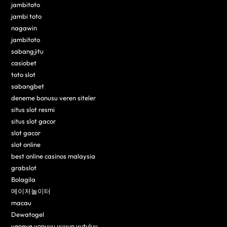
jambitoto
jambi toto
nagawin
jambitoto
sabangjitu
casiobet
toto slot
sabangbet
deneme bonusu veren siteler
situs slot resmi
situs slot gacor
slot gacor
slot online
best online casinos malaysia
grabslot
Bolagila
메이저놀이터
macau
Dewatogel
veneve vonuvu vuvun vutuluv