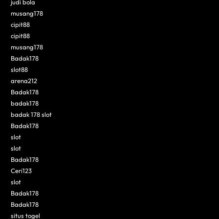
judi bola
musang178
cipit88
cipit88
musang178
Badak178
slot88
arena212
Badak178
badak178
badak 178 slot
Badak178
slot
slot
Badak178
Ceri123
slot
Badak178
Badak178
situs togel