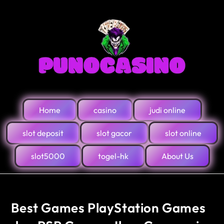
Home
casino
judi online
slot deposit
slot gacor
slot online
slot5000
togel-hk
About Us
Best Games PlayStation Games